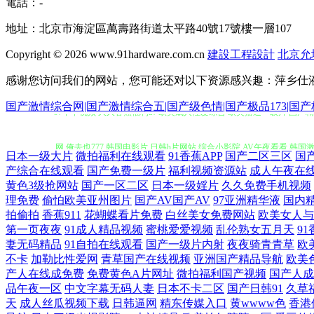
電話：-
地址：北京市海淀區萬壽路街道太平路40號17號樓一層107
Copyright © 2026
www.91hardware.com.cn
建設工程設計
北京允
感谢您访问我们的网站，您可能还对以下资源感兴趣：萍乡仕
97不卡视频 久久香蕉福利av 欧美成人性爱综合 欧美播逼一级片 国产精
国产激情综合网|国产激情综合五|国产级色情|国产极品173|国
网 俺去也777 韩国电影片 日韩h片网站 综合小影院 AV午夜看看 韩国
日本一级大片
微拍福利在线观看
91香蕉APP
国产二区三区
国
产综合在线观看
国产免费一级片
福利视频资源站
成人午夜在
大香蕉精品国 日韩资源网 91内射视频 国产精品八戒碰 欧美色图网址 A
黄色3级抢网站
国产一区二区
日本一级婬片
久久免费手机视频
理免费
偷怕欧美亚州图片
国产AV国产AV
97亚洲精华液
国内
人 avtt中文网 后入黑丝在线播放 国产福利社在线 大香蕉伊人五月 国
拍偷拍
香蕉911
花蝴蝶看片免费
白丝美女免费网站
欧美女人与
第一页夜夜
91成人精品视频
蜜桃爱爱视频
乱伦熟女五月天
9
本黄碟视频直播 欧美一级方 精品一二一日韩 成人在线超碰 97情趣 91
妻无码精品
91自拍在线观看
国产一级片内射
夜夜骑青青草
欧
不卡
加勒比性爱网
青草国产在线视频
亚洲国产精品导航
欧美
产人在线成免费
免费黄色A片网址
微拍福利国产视频
国产人成
站 大香蕉伊人粉红 91自产精品国 午夜精品导航 亚洲成人SESE 日本3
品午夜一区
中文字幕无码人妻
日本不卡二区
国产日韩91
久草
天
成人丝瓜视频下载
日韩逼网
精东传媒入口
黄wwww色
香港
免费剧场 日本色狼人 日韩成人午夜 欧美另类人与兽 国偷传媒 亚洲色图第