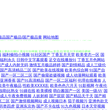
桃色神马 国产福利网站 日本A片在线看 91视频第十页 久久青青草 无码色
产极品国产极品|国产极品黄
网站地图
满人妻中出网址 美女91知视频 天堂资源av 影音AV资源 91无码精品蜜桃
频
福利偷拍小视频
91社区国产
丁香五月天堂
欧美变态一区
国
福利永久
日韩中文字幕观看
足交在线播放91
丁香五月色网站
亚洲色色影院 91在线资源站 国产区在线不卡9 欧美老女人 中文字幕日本私
国产成人内射无码
激情五月极品婷婷
国产剧情精品
成人三级伦
国产高清精品二区
国产欧美在线视频
欧美色综合网
91国产自
美日韩中文 国产一二三四视频 成人一级片 91免费看在线 亚州色图另类 日
国产一区二区二区
国产偷窥盗摄视频
成人动漫网站观看
欧美
亚洲香蕉
国产91高清精品
国产一区二区福利
伦理在线播放
人
碰在线探花91 91老司机视频 香蕉黄色片 欧美日P 久草视频网 狠狠操网
欧美午夜极品
性欧美ⅩⅩⅩⅩ乱
欧美色色六月天
91影视网
午夜伦
加勒比熟女
91碰在线
欧美裸模
萌白酱国产一区
美国一级AV
国
成人午夜免费视频
人妖射精
国产屁屁
国产精品天干天
国产精
网 免费肏屄视频网站 韩国ts伪娘自慰 成人含羞草视频 91人妻精 性爱午夜
区二区
国产激情视频网站
成人视频日本
茄子视频污
亚洲色欲天
另类四虎
亚洲东京热
国产不卡在线
91九色视频
日本天堂视频
精品久久 传媒AV影视 精东成人网 国产草逼观看 www91偷拍 中文字幕