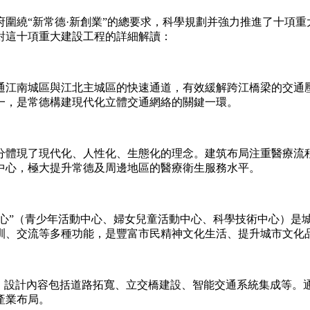
政府圍繞“新常德·新創業”的總要求，科學規劃并強力推進了十項
對這十項重大建設工程的詳細解讀：
通江南城區與江北主城區的快速通道，有效緩解跨江橋梁的交通
一，是常德構建現代化立體交通網絡的關鍵一環。
分體現了現代化、人性化、生態化的理念。建筑布局注重醫療流
中心，極大提升常德及周邊地區的醫療衛生服務水平。
中心”（青少年活動中心、婦女兒童活動中心、科學技術中心）是
訓、交流等多種功能，是豐富市民精神文化生活、提升城市文化
點。設計內容包括道路拓寬、立交橋建設、智能交通系統集成等。
產業布局。