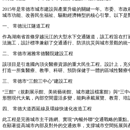
2015年是常德市城市建設與產業升級的關鍵一年。市委、市
城市功能、改善民生福祉、驅動經濟轉型的核心引擎。以下是
一、 常德沅江隧道工程
作為湖南省首條穿越沅江的大型水下交通隧道，該工程旨在打
法施工，設計標準兼顧了交通通行、防洪抗災與城市景觀的統
二、 常德市湘雅常德醫院建設工程
該項目是引進國內頂尖醫療資源的重大民生工程。設計上，充
打造一所集醫療、教學、科研、預防保健于一體的區域性醫療
三、 常德市“三館三中心”建設工程
“三館”（規劃展示館、美術藝術館、城市建設檔案館）與“三
形態現代大氣，內部空間靈活多變，能夠承載展覽、教育、培
四、 常德大道西延線及環線快速化改造工程
此工程是完善城市主干路網、實現“內暢外聯”交通戰略的重
在顯著提高城市內部及對外的交通效率，支撐城市空間拓展與