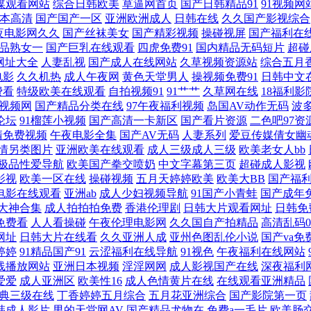
媒观看网站
综合日韩欧美
草逼网首页
国产日韩精品91
91视频网
本高清
国产国产一区
亚洲欧洲成人
日韩在线
久久国产影视综合
夜电影网久久
国产丝袜美女
国产精彩视频
操碰视屏
国产福利在
久网址二区 国产天天无日日干 www麻豆tv 影音先锋人妻 午夜情色成人在线 日本韩国A
品熟女一
国产巨乳在线观看
四虎免费91
国内精品无码短片
超碰
网址大全
人妻乱视
国产成人在线网站
久草视频资源站
综合五月
 四虎新888网名 免费视频91 久久私色房免费 国产中出在线观看 超碰人妻人人 91
电影
久久机热
成人午夜网
黄色天堂男人
操视频免费91
日韩中文
费看
特级欧美在线观看
自拍视频91
91艹艹
久草网在线
18福利影
 91tv 亚洲欧美专区 三级黄色午夜 美女超碰在线 黄色电影黄址 福利成人视频网 五月丁
1视频网
国产精品分类在线
97午夜福利视频
岛国AV动作无码
波
论坛
91榴莲小视频
国产高清一卡新区
国产看片资源
二色吧97资
清免费视频
午夜电影全集
国产AV无码
人妻系列
爱豆传媒倩女幽
精品成人亚洲 国产51自拍 99操碰 99爱网页版 91豆花打开 亚洲草草影院 日本A级电
情另类图片
亚洲欧美在线观看
成人三级成人三级
欧美老女人bb
极品性爱导航
欧美国产拳交喷奶
中文字幕第三页
超碰成人影视
韩国一级黄色片 成人羞羞午夜 91探花黄色视频 亚州另类春色小说 日本成人导航 人人操人
影视
欧美一区在线
操碰视频
五月天婷婷欧美
欧美大BB
国产福
电影在线观看
亚洲ab
成人少妇视频导航
91国产小青蛙
国产成年
 伊人成人影视综合 丰满熟妇大乳做爰 欧美人妖屄 伊人大香蕉视频 豆花成人精品社区 欧
1大神合集
成人拍拍拍免费
香港伦理剧
日韩大片观看网址
日韩免
免费看
人人看操碰
午夜伦理电影网
久久国自产拍精品
高清乱码0
网址
日韩大片在线看
久久亚洲人成
亚州色图乱伦小说
国产va免
夜 久久精品人人妻 91人妻人人干 久草视频免费福利 性交A片殴美少妇 福利剧场 男人天
婷婷
91精品国产91
云涩福利在线导航
91视色
午夜福利在线网站
线播放网站
亚洲日本视频
淫淫网网
成人影视国产在线
深夜福利
玖玖玖玖精品 午夜老司机电影网 97人人操 国产四区自拍 亚洲色图少妇 国产海角社区 青
爱爱
成人亚洲区
欧美性16
成人色情黄片在线
在线观看亚洲精品
典三级在线
丁香婷婷五月综合
五月花亚洲综合
国产影院第一页
韩成人影片
男的天堂网AV
国产精品尤物在
免费a一毛片
欧美肠
91男男 久草资源福利站3 亚洲老司机在线 超碰91大香蕉 欧美变态性交 亚洲四房诱惑