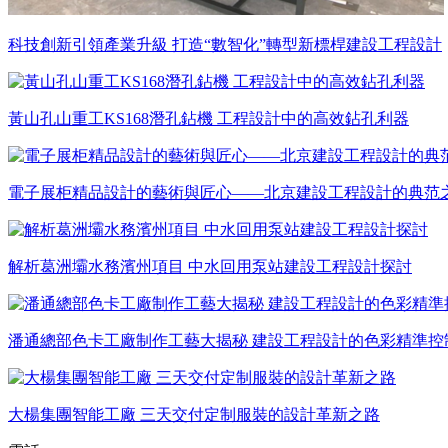
科技創新引領產業升級 打造“數智化”轉型新標桿建設工程設計
黃山孔山重工KS168潛孔鉆機 工程設計中的高效鉆孔利器
電子展柜精品設計的藝術與匠心——北京建設工程設計的典范
解析葛洲壩水務濱州項目 中水回用泵站建設工程設計探討
潘通總部色卡工廠制作工藝大揭秘 建設工程設計的色彩精準控
大楊集團智能工廠 三天交付定制服裝的設計革新之路