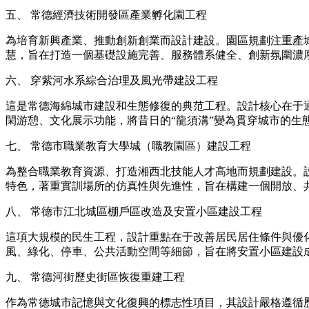
五、 常德經濟技術開發區產業孵化園工程
為培育新興產業、推動創新創業而設計建設。園區規劃注重產
慧，旨在打造一個基礎設施完善、服務體系健全、創新氛圍濃
六、 穿紫河水系綜合治理及風光帶建設工程
這是常德海綿城市建設和生態修復的典范工程。設計核心在于
閑游憩、文化展示功能，將昔日的“龍須溝”變為貫穿城市的生
七、 常德市職業教育大學城（職教園區）建設工程
為整合職業教育資源、打造湘西北技能人才高地而規劃建設。
特色，著重實訓場所的仿真性與先進性，旨在構建一個開放、
八、 常德市江北城區棚戶區改造及安置小區建設工程
這項大規模的民生工程，設計重點在于改善居民居住條件與優
風、綠化、停車、公共活動空間等細節，旨在將安置小區建設
九、 常德河街歷史街區恢復重建工程
作為常德城市記憶與文化復興的標志性項目，其設計嚴格遵循歷