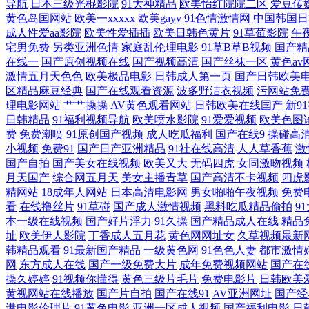
导航
日本三级光棍影院
91大神精品
欧美怡红院院二区
爱豆传
黄色岛国网站
欧美一xxxxx
欧美gayv
91色情激情网
中国韩国日
成人性爱aa影院
欧美性爱插插
欧美日韩色黄片
91草莓影院
午
日韩电影 91视频青青操 午夜小影视 日韩磁力链接 久草在线资源网 久
宅男免费
另类亚洲色情
家庭乱伦理电影
91草B草B视频
国产精
在线一
国产原创视频在线
国产视频高清
国产丝袜一区
黄色av
色色资源 老司机影音先锋 福利免费亚洲天堂 www国产中文 91后入在线
激情五月天色色
欧美极品电影
日韩成人第一页
国产日韩欧美
区精品麻豆经典
国产在线观看资源
波多野洁衣视频
污网站免
观看 国产一区二区久久 豆花社区视频18 肏屄网站高清日韩 91传媒精品
理电影网站
艹艹操操
AV黄色观看网站
日韩欧美在线国产
新9
日韩精品
91福利视频导航
欧美喷水影院
91爱爱视频
欧美色图
费
免费潮喷
91原创国产视频
成人吃瓜福利
国产在线9
操碰高
人福利软件导航 超碰AV在线 91亚洲精华 先锋影音女同 青娱乐青草91 
小视频
免费91
国产日产亚洲精品
91社在线高清
人人草香蕉
激
国产自拍
国产美女在线视频
欧美又大
无码四虎
女同激吻视频
男女上床视频 日韩精品网 人人操91 欧美日韩中文 麻豆mv网站入口 
月天国产
综合网五月天
美女主播青草
国产高清不卡视频
四虎
精网站
18成年人网站
日本高清电影网
男女啪啪午夜视频
免费
A片大香蕉 久草超碰97在线 豆花社区自拍 亚洲一区综合 美欧性娱烁
看
在线撸丝片
91草碰
国产成人激情视频
黑料吃瓜精品偷拍
9
本一级在线视频
国产好片浮力
91久操
国产精品成人在线
精品
址
欧美伊人影院
丁香成人五月花
黄色网网址女
久草视频最新
av 熟女福利资源库 成人免费 欧美A片在线播放 性爱AV五区 www撸夜
韩精品观看
91最新国产精品
一级黄色网
91色色人妻
都市激情
网
东方成人在线
国产一级免费大片
成年免费视频网站
国产在
色色综合图片 91蜜桃吴梦梦 免费毛片网址 亚洲色图vu 东方欧美亚洲 
操久婷婷
91视频你懂得
黄色三级片毛片
免费电影片
日韩欧美
黄视网站在线播放
国产片自拍
国产在线91
AV亚洲网址
国产经
港电影伦理片
91黄色电影
亚洲一区成人视频
国产福利电影
日
情狠狠撸 婷婷成人淫网 影音无码Av网 九一美女网站 婷婷午夜福利影院 