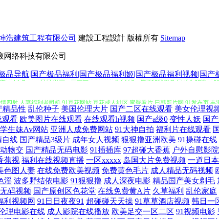
坤浩建筑工程有限公司
建設工程設計
版權所有
Sitemap
液网络科技有限公司
选AV网站 www日日 麻豆一二三区A wwwAV伊人 九一在線免費觀看 日韩小视频 91
产极品导航|国产极品福利|国产极品福利姬|国产极品福利视频|国
激情四射 人妻福利老司机 91豆花网站 豆花成人社区 蜜臀看片 日韩新片网 91发布页 丰
产精品性
乱伦种子
美国伦理大片
国产二区在线观看
美女伦理视
线观看
欧美图片在线观看
在线观看h视频
国产a级0
变性人妖
国产
V熟女闻 欧美AV性 日韩不卡五区 AV老司机 国产TS直男 韩国AV不卡 青娱视频91 
学生妹Av网站
亚洲人成免费网站
91大神自拍
福利片在线观看
精自线
国产精品3级片
成年女人视频
狠狠撸亚洲欧美
91操碰在线
产第1页 成人深夜福利导航 97电影午夜剧场 91草网站 午夜福利网HD 欧美性交狂野 欧
动物交
国产精品无码电影
91插插库
97超碰大香蕉
户外自慰影院
1香蕉视
福利在线视频直播
一区xxxxx
岛国大片免费视频
一道日本
视频免费视频 51福利视频 四虎福利av导航 欧州A片 九一蜜桃视频 国产性爱大片网站 超
美色图人妻
在线免费欧美视频
免费黄色毛片
成人精品无码视频
色淫
波多野结依电影
91狠狠撸
成人深夜电影
精品国产美女剃毛
无码视频
国产原创区色花堂
在线免费黄A片
久草福利
乱伦家庭
级片人妻 麻豆香蕉草莓视频 国产精品wwww 91爰爱欧美 91精东传媒网站 五月天深爱
福利视频网
91日日夜夜91
超碰碰天天操
91草草酒店视频
韩日一
伦理电影在线
成人影院在线播放
欧美足交一区二区
91视频电影
一页 91色软件 人人操人人摸 91成人在线初夜 天天操无码 蜜芽久久9com 国产日韩