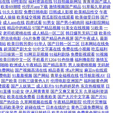
站在线
69性影院
福利资源在线
91自拍最新网址
青青草国产成人
欧美69潮喷
伦理片app下载
激情视频国产精品
91草莓久草超碰
线
91久久影院
免费日韩电影
日韩成人影视
欧美精品性交
午夜
片 九一国产视频在线 超碰在线网址 97在线观看视频 伊人狠狠地淫 日本
成人操操
欧美猛交视频
西瓜影院在线观看
欧美做受日韩
国产
香
成人app在线
四虎试看
91男女
国产男小鲜肉同
福利影院网站
福利射视频 亚洲精品视频二区 色婷婷激情网 欧美www在线看 黑丝美女后入
在线
精品中的精品
97国产精品视频
91美女在线视频
51欧美
一
院
老司机蜜桃在线
成人精品一区二区
韩日爆乳无码三级
欧美伦
香婷婷天堂 欧美日韩福利微拍 精品视频91 变态抖阴com 国产精品熟 成
多野吉依电影
小h片免费
国产精品色色视屏
国产午夜成人
最新
源站
欧美日韩另类0
91华人
国产日韩一区二区
日本网站在线免
魂
超清国产剧大全
91中文字幕在线
免费在线小视频
吃瓜福利
影网站 久草欧美在线 大香蕉伊人AV 99热天天草 伊人韩国操 日本午夜精华
日日操第一页
91网豆花视频
91福利剧场
免费影视观看
91视频
欧美日韩中文一区
手机看片1204
91色快播
福利撸影院
激情五
人爽爽 91视频色色 91社区入口免费 性爱午夜影院 色色午夜影院 欧美
利啪啪
欧洲成人午夜精品
国产精品美乳
男人操蜜桃视频
无码射
免费网站
国产视频高清在线
精品香蕉
求a片网址
麻豆tv在线观
美性爱第七页 中文字幕久热 日韩美淫社 99午夜福利导航 激情另类综合
费电影
91羞羞视频
国产网站
青草全福视在线
性导航影视AV
日
国产欧美
日韩三级黄色A片
伦理电影亚洲国产
福利姬黄色网
费观看
国产人妖第二
成人影片h
91色婷婷瑟色
东京热狠狠草
日
堂狠狠操 亚洲欧洲另类 超碰福利97 精品国产专区91 www99久热 欧美
91直播
91处女
伊人网青青草
国产又爽又黄又无
久草福利资源
网址
欧美在线免费看
日夜夜欧美
国产大片中文字幕
国产片91
青草导航 97资源视频总站 国产三极片 日本www线 91视频日本情侣 激
国产热综合
久草网视频在线看
午夜精品网影院
伦理片完整版
乱码欧美孕交
超碰在线艹
日本在线护士
黄色三级免费网址
香
交扩张另类
最新亚洲日韩精品
欧美在线视频
免费黄色网址在线
 精东视频传媒 亚洲另类小说网 麻豆网站 影音AV资源站 国产91九九 日