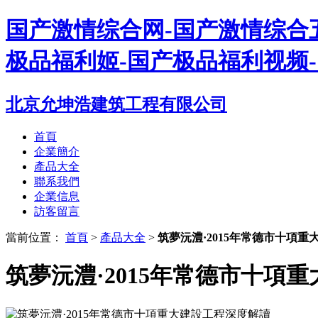
国产激情综合网-国产激情综合五
极品福利姬-国产极品福利视频
北京允坤浩建筑工程有限公司
首頁
企業簡介
產品大全
聯系我們
企業信息
訪客留言
當前位置：
首頁
>
產品大全
>
筑夢沅澧·2015年常德市十項
筑夢沅澧·2015年常德市十項